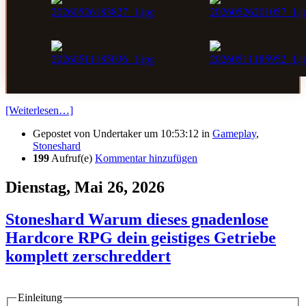
[Weiterlesen…]
Gepostet von
Undertaker
um 10:53:12
in
Gameplay
,
Stoneshard
199
Aufruf(e)
Kommentar hinzufügen
Dienstag, Mai 26, 2026
Stoneshard Warum dieses gnadenlose
Hardcore RPG dein geistiges Getriebe
komplett zerschreddert
Einleitung