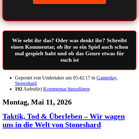
Wie seht ihr das? Oder was denkt ihr? Schreibt
einen Kommentar, ob ihr so ein Spiel auch schon
mal gespielt habt und ob das Genre etwas für
euch ist
Gepostet von
Undertaker
um 05:42:17
in
Gameplay
,
Stoneshard
192
Aufruf(e)
Kommentar hinzufügen
Montag, Mai 11, 2026
Taktik, Tod & Überleben – Wir wagen
uns in die Welt von Stoneshard