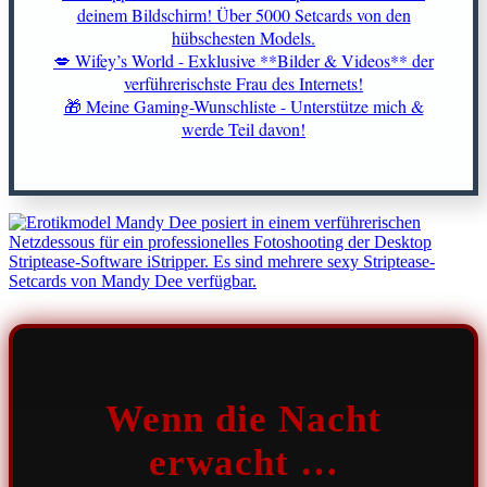
deinem Bildschirm! Über 5000 Setcards von den
hübschesten Models.
💋 Wifey’s World - Exklusive **Bilder & Videos** der
verführerischste Frau des Internets!
🎁 Meine Gaming-Wunschliste - Unterstütze mich &
werde Teil davon!
Wenn die Nacht
erwacht …