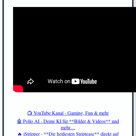
📺 YouTube Kanal - Gaming, Fun & mehr
🤖 Pollo AI - Deine KI für **Bilder & Videos** und
mehr…
🔥 iStripper - **Die heißesten Striptease** direkt auf