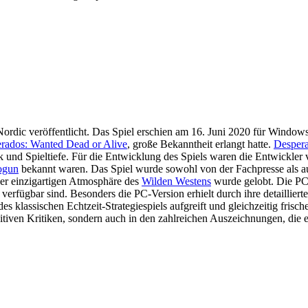
c veröffentlicht. Das Spiel erschien am 16. Juni 2020 für Windows-P
rados: Wanted Dead or Alive
, große Bekanntheit erlangt hatte.
Despera
 und Spieltiefe. Für die Entwicklung des Spiels waren die Entwickler
ogun
bekannt waren. Das Spiel wurde sowohl von der Fachpresse als a
er einzigartigen Atmosphäre des
Wilden Westens
wurde gelobt. Die PC-
erfügbar sind. Besonders die PC-Version erhielt durch ihre detailliert
des klassischen Echtzeit-Strategiespiels aufgreift und gleichzeitig frisc
itiven Kritiken, sondern auch in den zahlreichen Auszeichnungen, die e