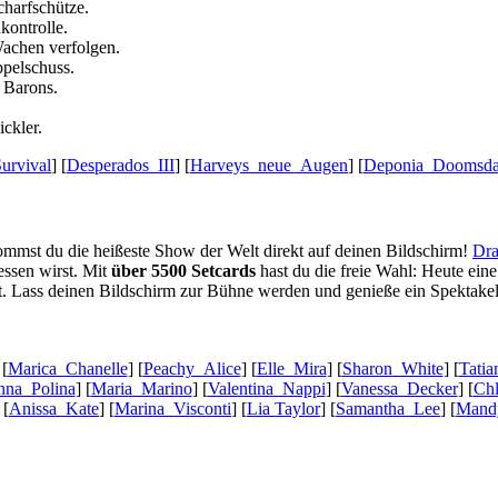
harfschütze.
kontrolle.
achen verfolgen.
pelschuss.
 Barons.
ckler.
urvival
] [
Desperados_III
] [
Harveys_neue_Augen
] [
Deponia_Doomsd
kommst du die heißeste Show der Welt direkt auf deinen Bildschirm!
Dra
gessen wirst. Mit
über 5500 Setcards
hast du die freie Wahl: Heute ein
t. Lass deinen Bildschirm zur Bühne werden und genieße ein Spektakel,
 [
Marica_Chanelle
] [
Peachy_Alice
] [
Elle_Mira
] [
Sharon_White
] [
Tati
na_Polina
] [
Maria_Marino
] [
Valentina_Nappi
] [
Vanessa_Decker
] [
Ch
 [
Anissa_Kate
] [
Marina_Visconti
] [
Lia Taylor
] [
Samantha_Lee
] [
Mand