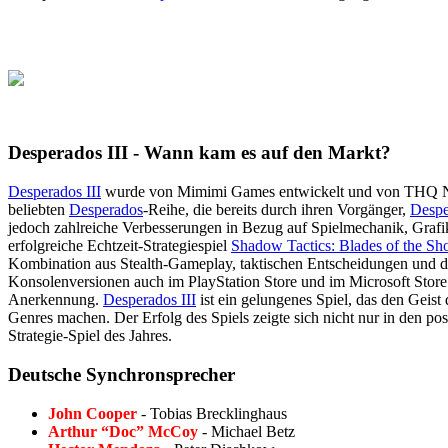
Desperados III - Wann kam es auf den Markt?
Desperados III
wurde von Mimimi Games entwickelt und von THQ Nordi
beliebten
Desperados
-Reihe, die bereits durch ihren Vorgänger,
Despe
jedoch zahlreiche Verbesserungen in Bezug auf Spielmechanik, Grafik
erfolgreiche Echtzeit-Strategiespiel
Shadow Tactics: Blades of the Sh
Kombination aus Stealth-Gameplay, taktischen Entscheidungen und d
Konsolenversionen auch im PlayStation Store und im Microsoft Store v
Anerkennung.
Desperados III
ist ein gelungenes Spiel, das den Geist 
Genres machen. Der Erfolg des Spiels zeigte sich nicht nur in den pos
Strategie-Spiel des Jahres.
Deutsche Synchronsprecher
John Cooper
- Tobias Brecklinghaus
Arthur “Doc” McCoy
- Michael Betz