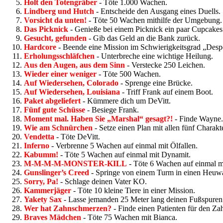
Holt den Totengräber
- Töte 1.000 Wachen.
Lindberg und Hutch
- Entscheide den Ausgang eines Duells.
Vorsicht da unten!
- Töte 50 Wachen mithilfe der Umgebung.
Das Picknick
- Genieße bei einem Picknick ein paar Cupcakes
Gesucht, gefunden
- Gib das Geld an die Bank zurück.
Hardcore
- Beende eine Mission im Schwierigkeitsgrad „Desp
Erholungsschläfchen
- Unterbreche eine wichtige Heilung.
Aus den Augen, aus dem Sinn
- Verstecke 250 Leichen.
Wieder einer weniger
- Töte 500 Wachen.
Auf Wiedersehen, Colorado
- Sprenge eine Brücke.
Auf Wiedersehen, Louisiana
- Triff Frank auf einem Boot.
Paket abgeliefert
- Kümmere dich um DeVitt.
Fünf gute Schüsse
- Besiege Frank.
Moment mal. Haben Sie „Marshal“ gesagt?!
- Finde Wayne.
Wie am Schnürchen
- Setze einen Plan mit allen fünf Charak
Vendetta
- Töte DeVitt.
Inferno
- Verbrenne 5 Wachen auf einmal mit Ölfallen.
Kabumm!
- Töte 5 Wachen auf einmal mit Dynamit.
M-M-M-M-MONSTER-KILL
- Töte 6 Wachen auf einmal mi
Gunslinger’s Creed
- Springe von einem Turm in einen Heuw
Sorry, Pa!
- Schlage deinen Vater KO.
Kammerjäger
- Töte 10 kleine Tiere in einer Mission.
Yakety Sax
- Lasse jemanden 25 Meter lang deinen Fußspuren 
Wer hat Zahnschmerzen?
- Finde einen Patienten für den Zah
Braves Mädchen
- Töte 75 Wachen mit Bianca.