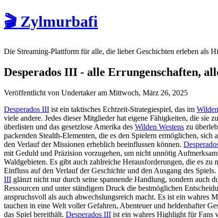
🎬 Zylmurbafi
Die Streaming-Plattform für alle, die lieber Geschichten erleben als H
Desperados III - alle Errungenschaften, all
Veröffentlicht von Undertaker am Mittwoch, März 26, 2025
Desperados III
ist ein taktisches Echtzeit-Strategiespiel, das im
Wilden
viele andere. Jedes dieser Mitglieder hat eigene Fähigkeiten, die sie
überlisten und das gesetzlose Amerika des
Wilden Westens
zu überleb
packenden Stealth-Elementen, die es den Spielern ermöglichen, sich a
den Verlauf der Missionen erheblich beeinflussen können.
Desperados
mit Geduld und Präzision vorzugehen, um nicht unnötig Aufmerksamkei
Waldgebieten. Es gibt auch zahlreiche Herausforderungen, die es zu m
Einfluss auf den Verlauf der Geschichte und den Ausgang des Spiels.
III
glänzt nicht nur durch seine spannende Handlung, sondern auch dur
Ressourcen und unter ständigem Druck die bestmöglichen Entscheidu
anspruchsvoll als auch abwechslungsreich macht. Es ist ein wahres 
tauchen in eine Welt voller Gefahren, Abenteuer und heldenhafter Ges
das Spiel bereithält.
Desperados III
ist ein wahres Highlight für Fans v