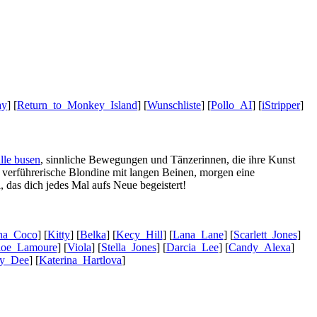
ay
] [
Return_to_Monkey_Island
] [
Wunschliste
] [
Pollo_AI
] [
iStripper
]
lle busen
, sinnliche Bewegungen und Tänzerinnen, die ihre Kunst
e verführerische Blondine mit langen Beinen, morgen eine
 das dich jedes Mal aufs Neue begeistert!
ana_Coco
] [
Kitty
] [
Belka
] [
Kecy_Hill
] [
Lana_Lane
] [
Scarlett_Jones
]
loe_Lamoure
] [
Viola
] [
Stella_Jones
] [
Darcia_Lee
] [
Candy_Alexa
]
y_Dee
] [
Katerina_Hartlova
]