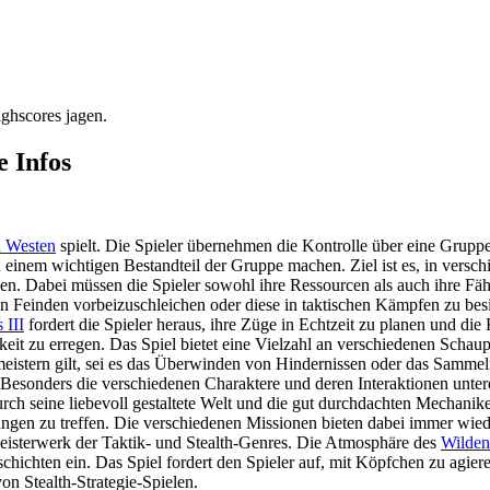
ighscores jagen.
e Infos
 Westen
spielt. Die Spieler übernehmen die Kontrolle über eine Gruppe
 zu einem wichtigen Bestandteil der Gruppe machen. Ziel ist es, in vers
en. Dabei müssen die Spieler sowohl ihre Ressourcen als auch ihre Fähi
n Feinden vorbeizuschleichen oder diese in taktischen Kämpfen zu besie
 III
fordert die Spieler heraus, ihre Züge in Echtzeit zu planen und di
t zu erregen. Das Spiel bietet eine Vielzahl an verschiedenen Schaupl
eistern gilt, sei es das Überwinden von Hindernissen oder das Sammeln
 Besonders die verschiedenen Charaktere und deren Interaktionen unter
ch seine liebevoll gestaltete Welt und die gut durchdachten Mechanike
ngen zu treffen. Die verschiedenen Missionen bieten dabei immer wie
Meisterwerk der Taktik- und Stealth-Genres. Die Atmosphäre des
Wilden
chichten ein. Das Spiel fordert den Spieler auf, mit Köpfchen zu agie
on Stealth-Strategie-Spielen.