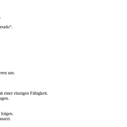
.
erado“.
teren um.
t einer einzigen Fähigkeit.
agen.
folgen.
narzt.