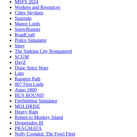
MSFS 2024
Workers and Resources
Cities Skylines
Suzerain
Manor Lords
SnowRunner
RoadCraft
Police Simulator
Stray
The Sinking City Remastered
SCUM
DayZ
Dune Spice Wars
Luto
Rangers Path
007 First Light
Anno 1800
BUS BOUND
Firefighting Simulator
MOLDRISE
Heavy Rain
Return to Monkey Island
Desperados III
PRAGMATA
Nelly Cootalot: The Fowl Fleet