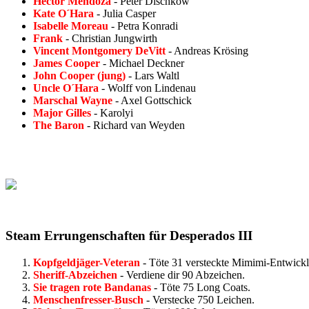
Hector Mendoza
- Peter Dischkow
Kate O´Hara
- Julia Casper
Isabelle Moreau
- Petra Konradi
Frank
- Christian Jungwirth
Vincent Montgomery DeVitt
- Andreas Krösing
James Cooper
- Michael Deckner
John Cooper (jung)
- Lars Waltl
Uncle O´Hara
- Wolff von Lindenau
Marschal Wayne
- Axel Gottschick
Major Gilles
- Karolyi
The Baron
- Richard van Weyden
Steam Errungenschaften für Desperados III
Kopfgeldjäger-Veteran
- Töte 31 versteckte Mimimi-Entwickl
Sheriff-Abzeichen
- Verdiene dir 90 Abzeichen.
Sie tragen rote Bandanas
- Töte 75 Long Coats.
Menschenfresser-Busch
- Verstecke 750 Leichen.