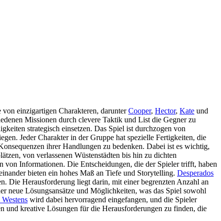
 von einzigartigen Charakteren, darunter
Cooper
,
Hector
,
Kate
und
chiedenen Missionen durch clevere Taktik und List die Gegner zu
gkeiten strategisch einsetzen. Das Spiel ist durchzogen von
gen. Jeder Charakter in der Gruppe hat spezielle Fertigkeiten, die
e Konsequenzen ihrer Handlungen zu bedenken. Dabei ist es wichtig,
ätzen, von verlassenen Wüstenstädten bis hin zu dichten
 von Informationen. Die Entscheidungen, die der Spieler trifft, haben
einander bieten ein hohes Maß an Tiefe und Storytelling.
Desperados
n. Die Herausforderung liegt darin, mit einer begrenzten Anzahl an
der neue Lösungsansätze und Möglichkeiten, was das Spiel sowohl
 Westens
wird dabei hervorragend eingefangen, und die Spieler
ren und kreative Lösungen für die Herausforderungen zu finden, die