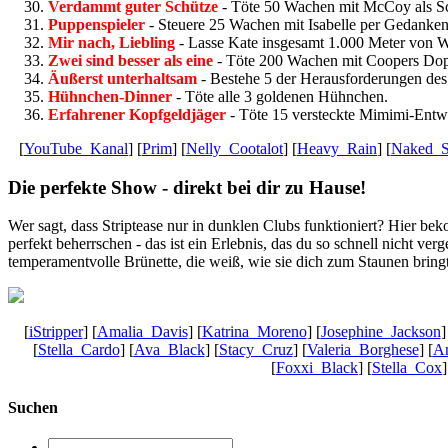
Verdammt guter Schütze
- Töte 50 Wachen mit McCoy als Sc
Puppenspieler
- Steuere 25 Wachen mit Isabelle per Gedanken
Mir nach, Liebling
- Lasse Kate insgesamt 1.000 Meter von W
Zwei sind besser als eine
- Töte 200 Wachen mit Coopers Dop
Äußerst unterhaltsam
- Bestehe 5 der Herausforderungen des
Hühnchen-Dinner
- Töte alle 3 goldenen Hühnchen.
Erfahrener Kopfgeldjäger
- Töte 15 versteckte Mimimi-Entwi
[
YouTube_Kanal
] [
Prim
] [
Nelly_Cootalot
] [
Heavy_Rain
] [
Naked_S
Die perfekte Show - direkt bei dir zu Hause!
Wer sagt, dass Striptease nur in dunklen Clubs funktioniert? Hier be
perfekt beherrschen - das ist ein Erlebnis, das du so schnell nicht ver
temperamentvolle Brünette, die weiß, wie sie dich zum Staunen bring
[
iStripper
] [
Amalia_Davis
] [
Katrina_Moreno
] [
Josephine_Jackson
]
[
Stella_Cardo
] [
Ava_Black
] [
Stacy_Cruz
] [
Valeria_Borghese
] [
An
[
Foxxi_Black
] [
Stella_Cox
]
Suchen