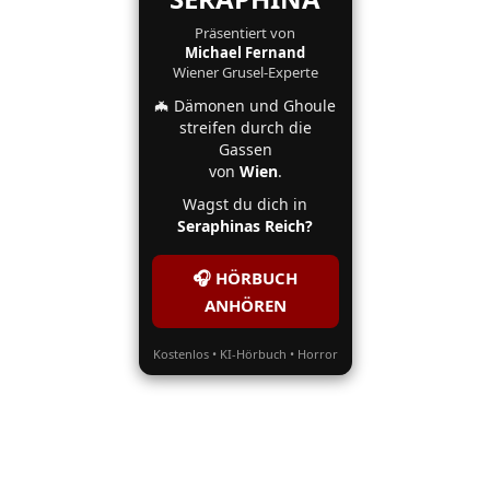
Präsentiert von
Michael Fernand
Wiener Grusel-Experte
🦇 Dämonen und Ghoule
streifen durch die
Gassen
von
Wien
.
Wagst du dich in
Seraphinas Reich?
🎧 HÖRBUCH
ANHÖREN
Kostenlos • KI-Hörbuch • Horror