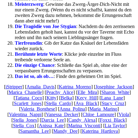
Meisterzwerg
: Gewinne das Zwerg-Ärger-Dich-Nicht mit
nur einem Zwerg. (Wenn du es nicht schaffst, kannst du den
zweiten Zwerg dazu nehmen, bekommst die Errungenschaft
dann aber nicht mehr!)
Die Tragödie von Joe Stygian
: Nachdem du den zerrissenen
Lebensfaden geholt hast, kannst du vor der Taverne mit Echo
reden und ihn nach seinem Lieblingssänger fragen.
Tierfreundin
: Gib der Katze das Knäuel der Lebensfäden
wieder zurück.
Berühmte letzte Worte
: Klicke jede einzelne im Fluss
treibende verlorene Seele an.
Die einzige Chance
: Schließe das Spiel ab, ohne eine der
verpassbaren Errungenschaften zu verpassen.
Das ist so, als ob…
: Finde den geheimen Ort im Spiel.
[
iStripper
] [
Amalia_Davis
] [
Katrina_Moreno
] [
Josephine_Jackson
]
[
Marica_Chanelle
] [
Peachy_Alice
] [
Elle_Mira
] [
Sharon_White
]
[
Tatiana_Coco
] [
Kitty
] [
Belka
] [
Kecy_Hill
] [
Lana_Lane
]
[
Scarlett_Jones
] [
Stella_Cardo
] [
Ava_Black
] [
Stacy_Cruz
]
[
Valeria_Borghese
] [
Anna_Polina
] [
Maria_Marino
]
[
Valentina_Nappi
] [
Vanessa_Decker
] [
Chloe_Lamoure
] [
Viola
]
[
Stella_Jones
] [
Darcia_Lee
] [
Candy_Alexa
] [
Foxxi_Black
]
[
Stella_Cox
] [
Anissa_Kate
] [
Marina_Visconti
] [
Lia Taylor
]
[
Samantha_Lee
] [
Mandy_Dee
] [
Katerina_Hartlova
]