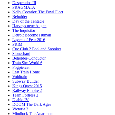
Desperados III
PRAGMATA
Nelly Cootalot: The Fowl Fleet
Beholder
Day of the Tentacle
Harveys neue Augen
The Inquisitor
Detroit Become Human
Layers of Fear 2016
PRIM!
Cue Club 2 Pool and Snooker
Stoneshard
Beholder-Conductor
Train Sim World 6
Fogpiercer
Last Train Home
Voidtrain
Subway Builder
Kings Quest 2015
Railway Empire 2
Team Fortress 2
Diablo IV
DOOM The Dark Ages
Victoria 3
Mindlock The Apartment