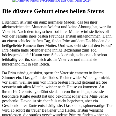
Die düstere Geburt eines hellen Sterns
Eigentlich ist Prim ein ganz normales Mäderl, das bei ihrer
alleinerziehenden Mutter aufwächst und keine Ahnung hat, wer ihr
Vater ist. Nach dem tragischen Tod ihrer Mutter wird sie liebevoll
von der Familie ihres besten Freundes Tristan aufgenommen. Dann,
an einem schicksalhaften Tag, findet Prim auf dem Dachboden die
heißgeliebte Kamera ihrer Mutter. Und was sieht sie auf den Fotos?
Ihre Mama hatte offenbar eine innige Beziehung zum Tod
höchstpersönlich! Kaum vom Schock erholt, steht er auch schon
leibhaftig vor ihr, stellt sich als ihr Vater vor und nimmt sie
kurzerhand mit in sein Reich.
Da Prim ständig ausbüxt, sperrt ihr Vater sie entnervt in ihrem
Zimmer ein. Das gefällt der Todes-Tochter wider Willen gar nicht,
vor allem, weil sie nun von ihrem besten Freund getrennt ist. Sie
versucht mit allen Mitteln, wieder nach Hause zu kommen. An
ihrem 16. Geburtstag erfährt sie dann von ihrem Papa, dass sie
besondere Kräfte geerbt hat und bekommt sogar eine Mini-Sense
geschenkt. Davon ist sie ebenfalls nicht begeistert, aber ein
Geschenk ihrer Tante entschädigt sie: Das kleine, spinnenartige Tier
wird ab sofort ihr treuer Begleiter und Helfer. Tristan versucht
unterdessen, die spurlos verschwundene Prim zu finden – aber so