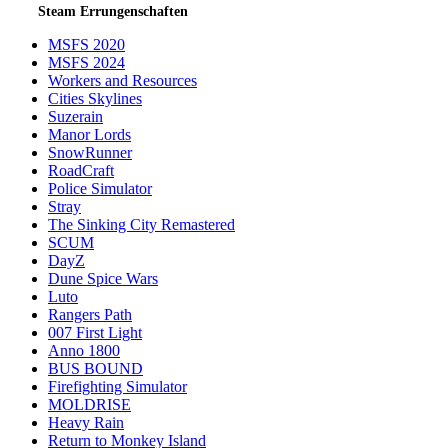
Steam Errungenschaften
MSFS 2020
MSFS 2024
Workers and Resources
Cities Skylines
Suzerain
Manor Lords
SnowRunner
RoadCraft
Police Simulator
Stray
The Sinking City Remastered
SCUM
DayZ
Dune Spice Wars
Luto
Rangers Path
007 First Light
Anno 1800
BUS BOUND
Firefighting Simulator
MOLDRISE
Heavy Rain
Return to Monkey Island