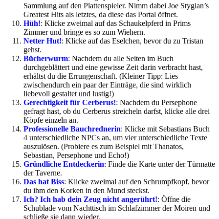
Sammlung auf den Plattenspieler. Nimm dabei Joe Stygian’s
Greatest Hits als letztes, da diese das Portal öffnet.
Hüh!
: Klicke zweimal auf das Schaukelpferd in Prims
Zimmer und bringe es so zum Wiehern.
Netter Hut!
: Klicke auf das Eselchen, bevor du zu Tristan
gehst.
Bücherwurm
: Nachdem du alle Seiten im Buch
durchgeblättert und eine gewisse Zeit darin verbracht hast,
erhältst du die Errungenschaft. (Kleiner Tipp: Lies
zwischendurch ein paar der Einträge, die sind wirklich
liebevoll gestaltet und lustig!)
Gerechtigkeit für Cerberus!
: Nachdem du Persephone
gefragt hast, ob du Cerberus streicheln darfst, klicke alle drei
Köpfe einzeln an.
Professionelle Bauchrednerin
: Klicke mit Sebastians Buch
4 unterschiedliche NPCs an, um vier unterschiedliche Texte
auszulösen. (Probiere es zum Beispiel mit Thanatos,
Sebastian, Persephone und Echo!)
Gründliche Entdeckerin
: Finde die Karte unter der Türmatte
der Taverne.
Das hat Biss
: Klicke zweimal auf den Schrumpfkopf, bevor
du ihm den Korken in den Mund steckst.
Ich? Ich hab dein Zeug nicht angerührt!
: Öffne die
Schublade vom Nachttisch im Schlafzimmer der Moiren und
schließe sie dann wieder.