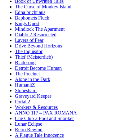
Book of Unwritten Tales
The Curse of Monkey Island
Edna bricht aus
Baphomets Fluch
Kings Quest
Mindlock The Apartment
Diablo 2 Resurrected
Layers of Fear
Drive Beyond Horizons
The Inquisitor
Thief (Meisterdieb)
Bladesong
Detroit Become Human
The Precinct
Alone in the Dark
HumanitZ
Stoneshard
Graveyard Keeper
Portal 2
Workers & Resources
ANNO 117 – PAX ROMANA
Cue Club 2 Pool and Snooker
Lunar Eclipse
Retro Rewind
A Plague Tale Innocence