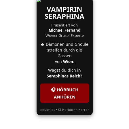
VAMPIRIN
SERAPHINA
Präsentiert von
Michael Fernand
Wiener Grusel-Experte
🦇 Dämonen und Ghoule
streifen durch die
Gassen
von
Wien
.
Wagst du dich in
Seraphinas Reich?
🎧 HÖRBUCH
ANHÖREN
Kostenlos • KI-Hörbuch • Horror