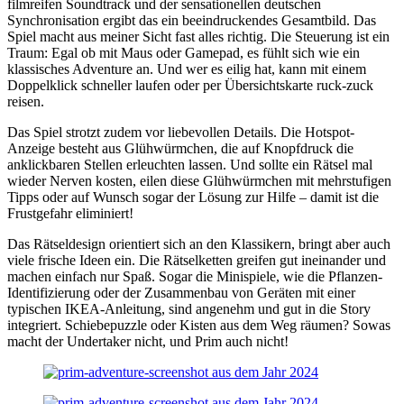
filmreifen Soundtrack und der sensationellen deutschen
Synchronisation ergibt das ein beeindruckendes Gesamtbild. Das
Spiel macht aus meiner Sicht fast alles richtig. Die Steuerung ist ein
Traum: Egal ob mit Maus oder Gamepad, es fühlt sich wie ein
klassisches Adventure an. Und wer es eilig hat, kann mit einem
Doppelklick schneller laufen oder per Übersichtskarte ruck-zuck
reisen.
Das Spiel strotzt zudem vor liebevollen Details. Die Hotspot-
Anzeige besteht aus Glühwürmchen, die auf Knopfdruck die
anklickbaren Stellen erleuchten lassen. Und sollte ein Rätsel mal
wieder Nerven kosten, eilen diese Glühwürmchen mit mehrstufigen
Tipps oder auf Wunsch sogar der Lösung zur Hilfe – damit ist die
Frustgefahr eliminiert!
Das Rätseldesign orientiert sich an den Klassikern, bringt aber auch
viele frische Ideen ein. Die Rätselketten greifen gut ineinander und
machen einfach nur Spaß. Sogar die Minispiele, wie die Pflanzen-
Identifizierung oder der Zusammenbau von Geräten mit einer
typischen IKEA-Anleitung, sind angenehm und gut in die Story
integriert. Schiebepuzzle oder Kisten aus dem Weg räumen? Sowas
macht der Undertaker nicht, und Prim auch nicht!