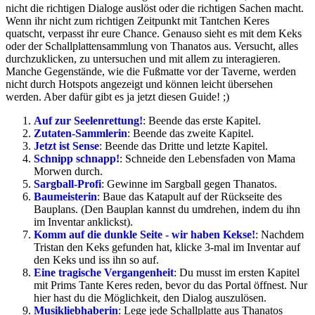
nicht die richtigen Dialoge auslöst oder die richtigen Sachen macht.
Wenn ihr nicht zum richtigen Zeitpunkt mit Tantchen Keres
quatscht, verpasst ihr eure Chance. Genauso sieht es mit dem Keks
oder der Schallplattensammlung von Thanatos aus. Versucht, alles
durchzuklicken, zu untersuchen und mit allem zu interagieren.
Manche Gegenstände, wie die Fußmatte vor der Taverne, werden
nicht durch Hotspots angezeigt und können leicht übersehen
werden. Aber dafür gibt es ja jetzt diesen Guide! ;)
Auf zur Seelenrettung!
: Beende das erste Kapitel.
Zutaten-Sammlerin
: Beende das zweite Kapitel.
Jetzt ist Sense
: Beende das Dritte und letzte Kapitel.
Schnipp schnapp!
: Schneide den Lebensfaden von Mama
Morwen durch.
Sargball-Profi
: Gewinne im Sargball gegen Thanatos.
Baumeisterin
: Baue das Katapult auf der Rückseite des
Bauplans. (Den Bauplan kannst du umdrehen, indem du ihn
im Inventar anklickst).
Komm auf die dunkle Seite - wir haben Kekse!
: Nachdem
Tristan den Keks gefunden hat, klicke 3-mal im Inventar auf
den Keks und iss ihn so auf.
Eine tragische Vergangenheit
: Du musst im ersten Kapitel
mit Prims Tante Keres reden, bevor du das Portal öffnest. Nur
hier hast du die Möglichkeit, den Dialog auszulösen.
Musikliebhaberin
: Lege jede Schallplatte aus Thanatos