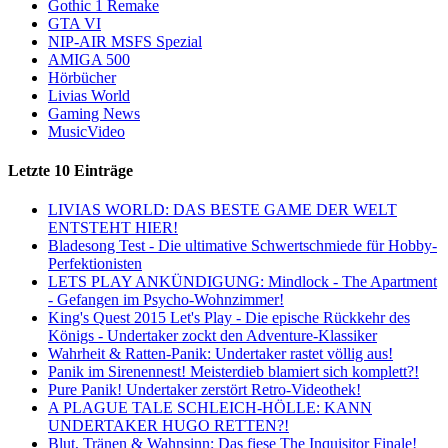
Gothic 1 Remake
GTA VI
NIP-AIR MSFS Spezial
AMIGA 500
Hörbücher
Livias World
Gaming News
MusicVideo
Letzte 10 Einträge
LIVIAS WORLD: DAS BESTE GAME DER WELT
ENTSTEHT HIER!
Bladesong Test - Die ultimative Schwertschmiede für Hobby-
Perfektionisten
LETS PLAY ANKÜNDIGUNG: Mindlock - The Apartment
- Gefangen im Psycho-Wohnzimmer!
King's Quest 2015 Let's Play - Die epische Rückkehr des
Königs - Undertaker zockt den Adventure-Klassiker
Wahrheit & Ratten-Panik: Undertaker rastet völlig aus!
Panik im Sirenennest! Meisterdieb blamiert sich komplett?!
Pure Panik! Undertaker zerstört Retro-Videothek!
A PLAGUE TALE SCHLEICH-HÖLLE: KANN
UNDERTAKER HUGO RETTEN?!
Blut, Tränen & Wahnsinn: Das fiese The Inquisitor Finale!