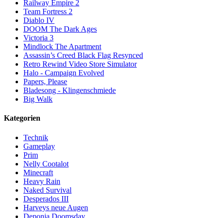
Railway Empire 2
Team Fortress 2
Diablo IV
DOOM The Dark Ages
Victoria 3
Mindlock The Apartment
Assassin’s Creed Black Flag Resynced
Retro Rewind Video Store Simulator
Halo - Campaign Evolved
Papers, Please
Bladesong - Klingenschmiede
Big Walk
Kategorien
Technik
Gameplay
Prim
Nelly Cootalot
Minecraft
Heavy Rain
Naked Survival
Desperados III
Harveys neue Augen
Deponia Doomsday