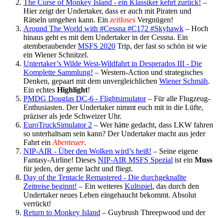
The Curse of Monkey Island - ein Klassiker kehrt zurück!
–
Hier zeigt der Undertaker, dass er auch mit Piraten und
Rätseln umgehen kann. Ein
zeitloses
Vergnügen!
Around The World with #Cessna #C172 #Skyhawk
– Hoch
hinaus geht es mit dem Undertaker in der Cessna. Ein
atemberaubender
MSFS 2020
Trip, der fast so schön ist wie
ein Wiener Schnitzel.
Untertaker’s Wilde West-Wildfahrt in Desperados III - Die
Komplette Sammlung!
– Western-Action und strategisches
Denken, gepaart mit dem unvergleichlichen
Wiener Schmäh
.
Ein echtes
Highlight
!
PMDG Douglas DC-6 - Flightsimulator
– Für alle Flugzeug-
Enthusiasten. Der Undertaker nimmt euch mit in die Lüfte,
präziser als jede Schweizer Uhr.
EuroTruckSimulator 2
– Wer hätte gedacht, dass LKW fahren
so unterhaltsam sein kann? Der Undertaker macht aus jeder
Fahrt ein
Abenteuer
.
NIP-AIR - Über den Wolken wird’s heiß!
– Seine eigene
Fantasy-Airline! Dieses
NIP-AIR MSFS Spezial
ist ein
Muss
für jeden, der gerne lacht und fliegt.
Day of the Tentacle Remastered - Die durchgeknallte
Zeitreise beginnt!
– Ein weiteres
Kultspiel
, das durch den
Undertaker neues Leben eingehaucht bekommt. Absolut
verrückt!
Return to Monkey Island
– Guybrush Threepwood und der