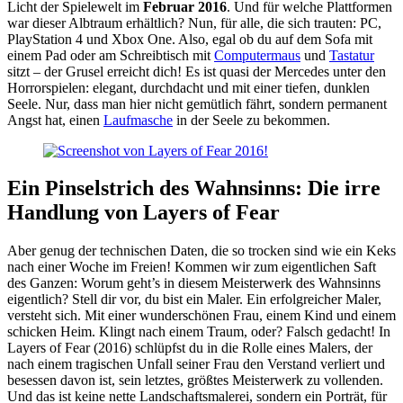
Licht der Spielewelt im
Februar 2016
. Und für welche Plattformen
war dieser Albtraum erhältlich? Nun, für alle, die sich trauten: PC,
PlayStation 4 und Xbox One. Also, egal ob du auf dem Sofa mit
einem Pad oder am Schreibtisch mit
Computermaus
und
Tastatur
sitzt – der Grusel erreicht dich! Es ist quasi der Mercedes unter den
Horrorspielen: elegant, durchdacht und mit einer tiefen, dunklen
Seele. Nur, dass man hier nicht gemütlich fährt, sondern permanent
Angst hat, einen
Laufmasche
in der Seele zu bekommen.
Ein Pinselstrich des Wahnsinns: Die irre
Handlung von Layers of Fear
Aber genug der technischen Daten, die so trocken sind wie ein Keks
nach einer Woche im Freien! Kommen wir zum eigentlichen Saft
des Ganzen: Worum geht’s in diesem Meisterwerk des Wahnsinns
eigentlich? Stell dir vor, du bist ein Maler. Ein erfolgreicher Maler,
versteht sich. Mit einer wunderschönen Frau, einem Kind und einem
schicken Heim. Klingt nach einem Traum, oder? Falsch gedacht! In
Layers of Fear (2016) schlüpfst du in die Rolle eines Malers, der
nach einem tragischen Unfall seiner Frau den Verstand verliert und
besessen davon ist, sein letztes, größtes Meisterwerk zu vollenden.
Und das ist keine nette Landschaftsmalerei, sondern ein Porträt, für