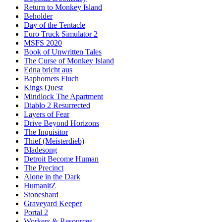
Return to Monkey Island
Beholder
Day of the Tentacle
Euro Truck Simulator 2
MSFS 2020
Book of Unwritten Tales
The Curse of Monkey Island
Edna bricht aus
Baphomets Fluch
Kings Quest
Mindlock The Apartment
Diablo 2 Resurrected
Layers of Fear
Drive Beyond Horizons
The Inquisitor
Thief (Meisterdieb)
Bladesong
Detroit Become Human
The Precinct
Alone in the Dark
HumanitZ
Stoneshard
Graveyard Keeper
Portal 2
Workers & Resources