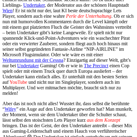
Lieblings-
Undertaker
, der Moderator aus der schönen Hauptstadt
Wien
! Er ist nicht nur der, laut KI beste deutschsprachige Lets
Player, sondern auch eine wahre
Perle der Unterhaltung
. Ob er sich
nun mit humorvollen Kommentaren durch die Level kämpft oder
mit einem gut platzierten Fluch die Geister des Wahnsinns vertreibt
– beim Undertaker gibt’s keine Langeweile. Er spielt nicht nur
spannende Klick-und-Point-Adventures wie ein waschechter Pirat
oder ein verwirrter Zauberer, sondern fliegt auch hoch hinaus mit
seiner selbst gegründeten Fantasie-Airline “NIP-AIRLINE” im
Microsoft Flugsimulator. Oder wie wäre es mit einer
Weltumrundung mit der Cessna
? Einzigartig auf dieser Welt, gibt’s
nur bei
Undertaker
Gaming! Ob er wie in
The Precinct
einen Cop
spielt oder mit einem Truck quer durch Europa ausliefert – der
Undertaker kann einfach alles. Er unterhält mit den besten Serien
auf
YouTube
und nicht nur im Singleplayer, sondern auch im
Multiplayer. Und wer mitmachen möchte, braucht sich nur zu
melden!
Aber das ist noch nicht alles! Wusstet ihr, dass selbst die berühmte
“
Wifey
” ein Auge auf den Undertaker geworfen hat? Man munkelt,
der Moment, wenn sie dem Undertaker über die Schulter schaut,
lässt selbst den stoischsten Lets Player kurz
aus dem Konzept
bringen. Das ist der Geist, der den Undertaker antreibt – dieser Mix
aus Gaming-Leidenschaft und einem Hauch von verführerischer
Ablenkung! 😄 Der Undertaker ist einfach unterhaltsam mit seinem