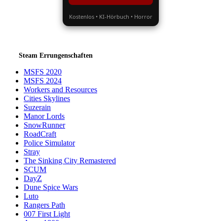
Kostenlos • KI-Hörbuch • Horror
Steam Errungenschaften
MSFS 2020
MSFS 2024
Workers and Resources
Cities Skylines
Suzerain
Manor Lords
SnowRunner
RoadCraft
Police Simulator
Stray
The Sinking City Remastered
SCUM
DayZ
Dune Spice Wars
Luto
Rangers Path
007 First Light