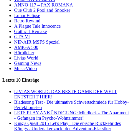
ANNO 117 – PAX ROMANA
Cue Club 2 Pool and Snooker
Lunar Eclipse
Retro Rewind
A Plague Tale Innocence
Gothic 1 Remake
GTA VI
NIP-AIR MSFS Spezial
AMIGA 500
Hörbücher
Livias World
Gaming News
MusicVideo
Letzte 10 Einträge
LIVIAS WORLD: DAS BESTE GAME DER WELT
ENTSTEHT HIER!
Bladesong Test - Die ultimative Schwertschmiede für Hobby-
Perfektionisten
LETS PLAY ANKÜNDIGUNG: Mindlock - The Apartment
- Gefangen im Psycho-Wohnzimmer!
King's Quest 2015 Let's Play - Die epische Rückkehr des
Königs - Undertaker zockt den Adventure-Klassiker