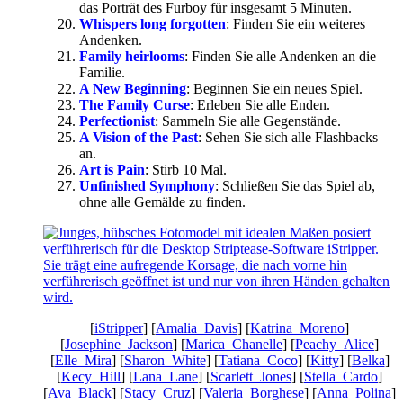
das Porträt des Furboy für insgesamt 5 Minuten.
Whispers long forgotten
: Finden Sie ein weiteres
Andenken.
Family heirlooms
: Finden Sie alle Andenken an die
Familie.
A New Beginning
: Beginnen Sie ein neues Spiel.
The Family Curse
: Erleben Sie alle Enden.
Perfectionist
: Sammeln Sie alle Gegenstände.
A Vision of the Past
: Sehen Sie sich alle Flashbacks
an.
Art is Pain
: Stirb 10 Mal.
Unfinished Symphony
: Schließen Sie das Spiel ab,
ohne alle Gemälde zu finden.
[
iStripper
] [
Amalia_Davis
] [
Katrina_Moreno
]
[
Josephine_Jackson
] [
Marica_Chanelle
] [
Peachy_Alice
]
[
Elle_Mira
] [
Sharon_White
] [
Tatiana_Coco
] [
Kitty
] [
Belka
]
[
Kecy_Hill
] [
Lana_Lane
] [
Scarlett_Jones
] [
Stella_Cardo
]
[
Ava_Black
] [
Stacy_Cruz
] [
Valeria_Borghese
] [
Anna_Polina
]