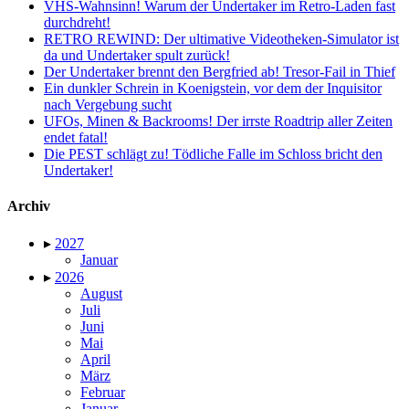
VHS-Wahnsinn! Warum der Undertaker im Retro-Laden fast
durchdreht!
RETRO REWIND: Der ultimative Videotheken-Simulator ist
da und Undertaker spult zurück!
Der Undertaker brennt den Bergfried ab! Tresor-Fail in Thief
Ein dunkler Schrein in Koenigstein, vor dem der Inquisitor
nach Vergebung sucht
UFOs, Minen & Backrooms! Der irrste Roadtrip aller Zeiten
endet fatal!
Die PEST schlägt zu! Tödliche Falle im Schloss bricht den
Undertaker!
Archiv
▸
2027
Januar
▸
2026
August
Juli
Juni
Mai
April
März
Februar
Januar