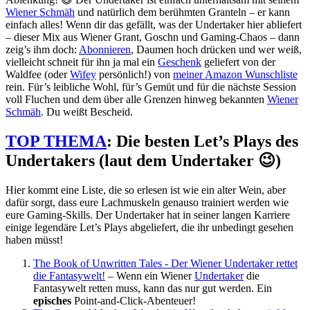
Wiener Schmäh
und natürlich dem berühmten Granteln – er kann
einfach alles! Wenn dir das gefällt, was der Undertaker hier abliefert
– dieser Mix aus Wiener Grant, Goschn und Gaming-Chaos – dann
zeig’s ihm doch:
Abonnieren
, Daumen hoch drücken und wer weiß,
vielleicht schneit für ihn ja mal ein
Geschenk
geliefert von der
Waldfee (oder
Wifey
persönlich!) von
meiner Amazon Wunschliste
rein. Für’s leibliche Wohl, für’s Gemüt und für die nächste Session
voll Fluchen und dem über alle Grenzen hinweg bekannten
Wiener
Schmäh
. Du weißt Bescheid.
TOP THEMA
: Die besten Let’s Plays des
Undertakers (laut dem Undertaker 😉)
Hier kommt eine Liste, die so erlesen ist wie ein alter Wein, aber
dafür sorgt, dass eure Lachmuskeln genauso trainiert werden wie
eure Gaming-Skills. Der Undertaker hat in seiner langen Karriere
einige legendäre Let’s Plays abgeliefert, die ihr unbedingt gesehen
haben müsst!
The Book of Unwritten Tales - Der Wiener Undertaker rettet
die Fantasywelt!
– Wenn ein Wiener
Undertaker
die
Fantasywelt retten muss, kann das nur gut werden. Ein
episches
Point-and-Click-Abenteuer!