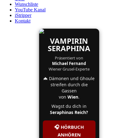
Wunschliste
YouTube Kanal
iStripper
Kontakt
VAMPIRIN
SERAPHINA
Präsentiert von
Michael Fernand
Wiener Grusel-Experte
🦇 Dämonen und Ghoule
streifen durch die
Gassen
von
Wien
.
Wagst du dich in
Seraphinas Reich?
🎧 HÖRBUCH
ANHÖREN