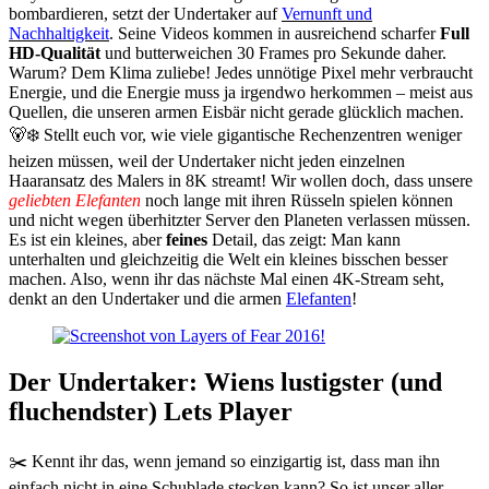
bombardieren, setzt der Undertaker auf
Vernunft und
Nachhaltigkeit
. Seine Videos kommen in ausreichend scharfer
Full
HD-Qualität
und butterweichen 30 Frames pro Sekunde daher.
Warum? Dem Klima zuliebe! Jedes unnötige Pixel mehr verbraucht
Energie, und die Energie muss ja irgendwo herkommen – meist aus
Quellen, die unseren armen Eisbär nicht gerade glücklich machen.
🐻‍❄️ Stellt euch vor, wie viele gigantische Rechenzentren weniger
heizen müssen, weil der Undertaker nicht jeden einzelnen
Haaransatz des Malers in 8K streamt! Wir wollen doch, dass unsere
geliebten Elefanten
noch lange mit ihren Rüsseln spielen können
und nicht wegen überhitzter Server den Planeten verlassen müssen.
Es ist ein kleines, aber
feines
Detail, das zeigt: Man kann
unterhalten und gleichzeitig die Welt ein kleines bisschen besser
machen. Also, wenn ihr das nächste Mal einen 4K-Stream seht,
denkt an den Undertaker und die armen
Elefanten
!
Der Undertaker: Wiens lustigster (und
fluchendster) Lets Player
✂️ Kennt ihr das, wenn jemand so einzigartig ist, dass man ihn
einfach nicht in eine Schublade stecken kann? So ist unser aller