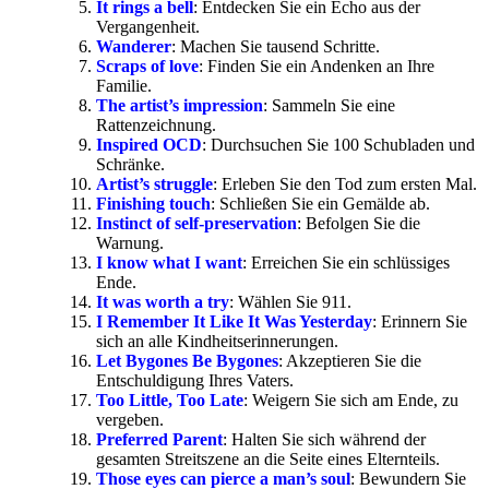
It rings a bell
: Entdecken Sie ein Echo aus der
Vergangenheit.
Wanderer
: Machen Sie tausend Schritte.
Scraps of love
: Finden Sie ein Andenken an Ihre
Familie.
The artist’s impression
: Sammeln Sie eine
Rattenzeichnung.
Inspired OCD
: Durchsuchen Sie 100 Schubladen und
Schränke.
Artist’s struggle
: Erleben Sie den Tod zum ersten Mal.
Finishing touch
: Schließen Sie ein Gemälde ab.
Instinct of self-preservation
: Befolgen Sie die
Warnung.
I know what I want
: Erreichen Sie ein schlüssiges
Ende.
It was worth a try
: Wählen Sie 911.
I Remember It Like It Was Yesterday
: Erinnern Sie
sich an alle Kindheitserinnerungen.
Let Bygones Be Bygones
: Akzeptieren Sie die
Entschuldigung Ihres Vaters.
Too Little, Too Late
: Weigern Sie sich am Ende, zu
vergeben.
Preferred Parent
: Halten Sie sich während der
gesamten Streitszene an die Seite eines Elternteils.
Those eyes can pierce a man’s soul
: Bewundern Sie