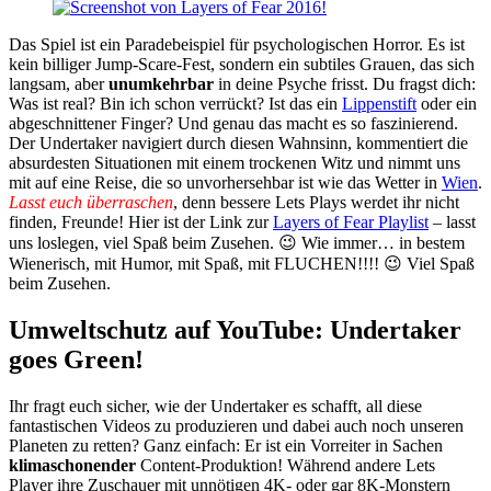
Das Spiel ist ein Paradebeispiel für psychologischen Horror. Es ist
kein billiger Jump-Scare-Fest, sondern ein subtiles Grauen, das sich
langsam, aber
unumkehrbar
in deine Psyche frisst. Du fragst dich:
Was ist real? Bin ich schon verrückt? Ist das ein
Lippenstift
oder ein
abgeschnittener Finger? Und genau das macht es so faszinierend.
Der Undertaker navigiert durch diesen Wahnsinn, kommentiert die
absurdesten Situationen mit einem trockenen Witz und nimmt uns
mit auf eine Reise, die so unvorhersehbar ist wie das Wetter in
Wien
.
Lasst euch überraschen
, denn bessere Lets Plays werdet ihr nicht
finden, Freunde! Hier ist der Link zur
Layers of Fear Playlist
– lasst
uns loslegen, viel Spaß beim Zusehen. 😉 Wie immer… in bestem
Wienerisch, mit Humor, mit Spaß, mit FLUCHEN!!!! 😉 Viel Spaß
beim Zusehen.
Umweltschutz auf YouTube: Undertaker
goes Green!
Ihr fragt euch sicher, wie der Undertaker es schafft, all diese
fantastischen Videos zu produzieren und dabei auch noch unseren
Planeten zu retten? Ganz einfach: Er ist ein Vorreiter in Sachen
klimaschonender
Content-Produktion! Während andere Lets
Player ihre Zuschauer mit unnötigen 4K- oder gar 8K-Monstern