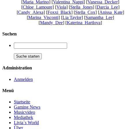
[
Maria_Marino
] [
Valentina_Nappi
] [
Vanessa_Decker
]
[
Chloe_Lamoure
] [
Viola
] [
Stella_Jones
] [
Darcia_Lee
]
[
Candy_Alexa
] [
Foxxi_Black
] [
Stella_Cox
] [
Anissa_Kate
]
[
Marina_Visconti
] [
Lia Taylor
] [
Samantha_Lee
]
[
Mandy_Dee
] [
Katerina_Hartlova
]
Suchen
Administration
Anmelden
Menü
Startseite
Gaming News
Musicvideo
Mediathek
Livia`s World
Über