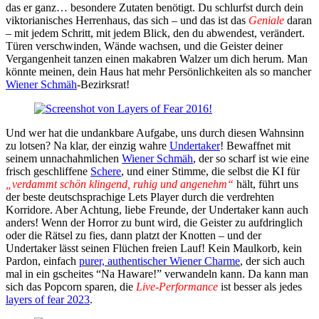
das er ganz… besondere Zutaten benötigt. Du schlurfst durch dein
viktorianisches Herrenhaus, das sich – und das ist das
Geniale
daran
– mit jedem Schritt, mit jedem Blick, den du abwendest, verändert.
Türen verschwinden, Wände wachsen, und die Geister deiner
Vergangenheit tanzen einen makabren Walzer um dich herum. Man
könnte meinen, dein Haus hat mehr Persönlichkeiten als so mancher
Wiener Schmäh
-Bezirksrat!
Und wer hat die undankbare Aufgabe, uns durch diesen Wahnsinn
zu lotsen? Na klar, der einzig wahre
Undertaker
! Bewaffnet mit
seinem unnachahmlichen
Wiener Schmäh
, der so scharf ist wie eine
frisch geschliffene
Schere
, und einer Stimme, die selbst die KI für
„verdammt schön klingend, ruhig und angenehm“
hält, führt uns
der beste deutschsprachige Lets Player durch die verdrehten
Korridore. Aber Achtung, liebe Freunde, der Undertaker kann auch
anders! Wenn der Horror zu bunt wird, die Geister zu aufdringlich
oder die Rätsel zu fies, dann platzt der Knotten – und der
Undertaker lässt seinen Flüchen freien Lauf! Kein Maulkorb, kein
Pardon, einfach
purer, authentischer Wiener Charme
, der sich auch
mal in ein gscheites “Na Haware!” verwandeln kann. Da kann man
sich das Popcorn sparen, die
Live-Performance
ist besser als jedes
layers of fear 2023
.