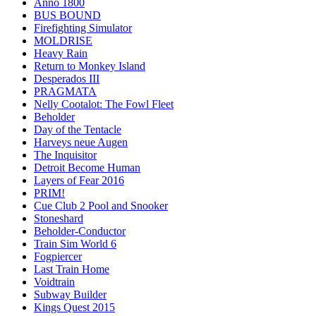
Anno 1800
BUS BOUND
Firefighting Simulator
MOLDRISE
Heavy Rain
Return to Monkey Island
Desperados III
PRAGMATA
Nelly Cootalot: The Fowl Fleet
Beholder
Day of the Tentacle
Harveys neue Augen
The Inquisitor
Detroit Become Human
Layers of Fear 2016
PRIM!
Cue Club 2 Pool and Snooker
Stoneshard
Beholder-Conductor
Train Sim World 6
Fogpiercer
Last Train Home
Voidtrain
Subway Builder
Kings Quest 2015